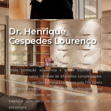
Dr. Henrique
Cespedes Lourenço
OAB/SP Nº 336.967
Henrique Cespedes Lourenço é advogado criminalista com
sólida formação acadêmica e ampla experiência na
atuação em casos criminais de diferentes complexidades.
Pós-graduado em Direito Penal Econômico pela FGV Direito
São Paulo e especialista em Direito Penal e Processo Penal
pela Escola Paulista de Direito (EPD), construiu sua
trajetória com foco na defesa técnica qualificada e
estratégica.